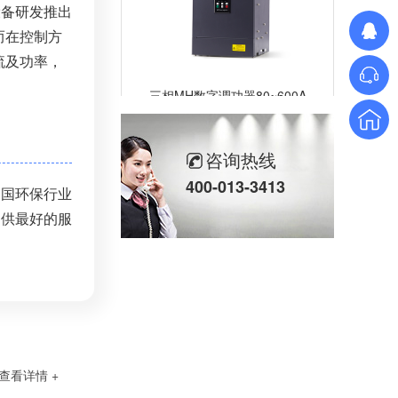
设备研发推出
而在控制方
流及功率，
三相MH数字调功器80~600A
咨询热线
400-013-3413
中国环保行业
提供最好的服
三相SH高端调功器25~2000A
查看详情 +