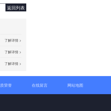
返回列表
单相TM数字调功器25~150A
了解详情 >
了解详情 >
了解详情 >
单相TR标准调功器16~100A
质荣誉
在线留言
网站地图