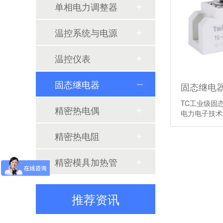
单相电力调整器
温控系统与电源
温控仪表
固态继电器
电力调整器常见运行异常与保全策略
TC工业级固
精密热电偶
电力电子技
三相电力调整器选型总踩坑？这份厂家直沟通用清单请收好
精密热电阻
苏州工业设备厂家如何从源头降低产线温控不准停机风险？
精密模具加热管
电力调整器选型：四个致命误区，多数人栽在第二个
翻山越岭的“温度”：一家仪表企业的十年公益坚守
推荐资讯
加热功率调节中的常见误区：电力调节器究竟如何影响温度？