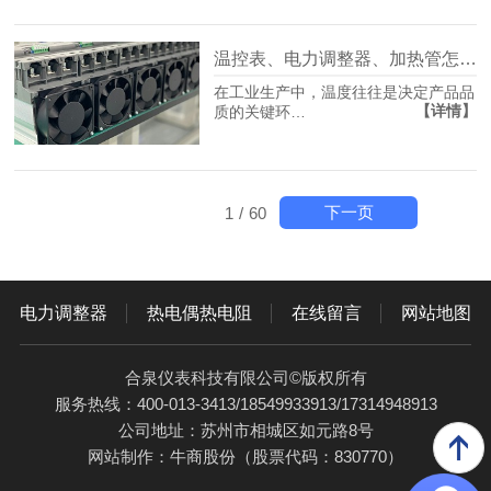
温控表、电力调整器、加热管怎么搭？
在工业生产中，温度往往是决定产品品
【详情】
质的关键环…
下一页
1
/
60
电力调整器
热电偶热电阻
在线留言
网站地图
合泉仪表科技有限公司©版权所有
服务热线：400-013-3413/18549933913/17314948913
公司地址：苏州市相城区如元路8号
网站制作：
牛商股份
（股票代码：830770）