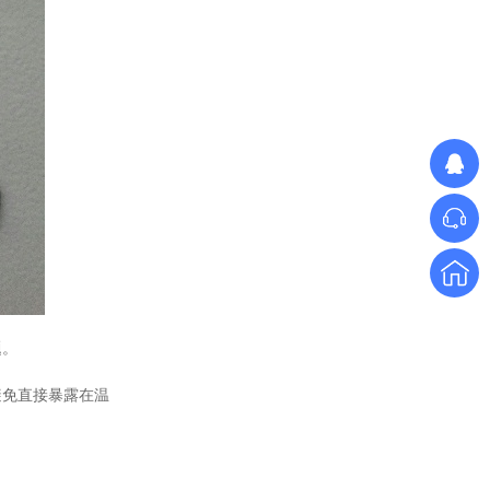
单相TR标准调功器16~100A
题。
单相SH高端调功器25~1000A
避免直接暴露在温