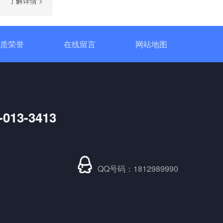
了解详情 >
质荣誉
在线留言
网站地图
定制大功率直流电源
-013-3413
三相TR标准调功器30~200A
QQ号码：1812989990