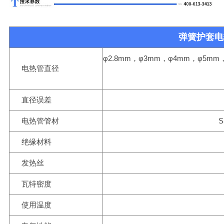
弹簧护套电
φ2.8mm，φ3mm，φ4mm，φ5mm
电热管直径
直径误差
电热管管材
S
绝缘材料
发热丝
瓦特密度
使用温度