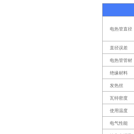
电热管直径
温控表、电力调整器、加热管怎么搭？
直径误差
电热管管材
绝缘材料
发热丝
从负载特性出发：电力调整器功能的合理选择与配置
瓦特密度
使用温度
电气性能