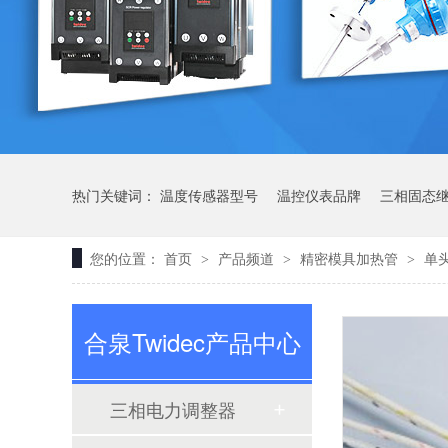
电力调整器如何让温度从忽高忽低变为稳稳在线
热门关键词：
温度传感器型号
温控仪表品牌
三相固态
您的位置：
首页
产品频道
精密模具加热管
单
>
>
>
合泉Twidec产品中心
温控表、电力调整器、加热管怎么搭？
三相电力调整器