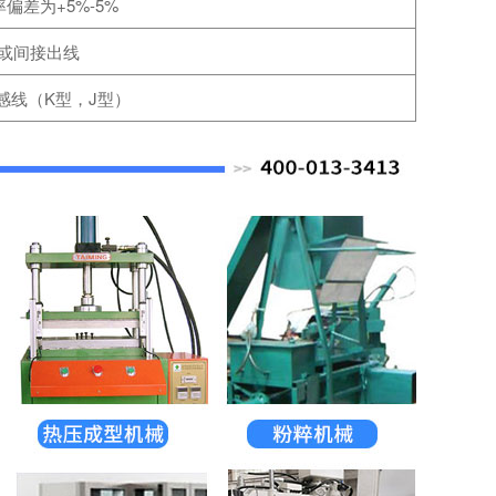
偏差为+5%-5%
或间接出线
感线（K型，J型）