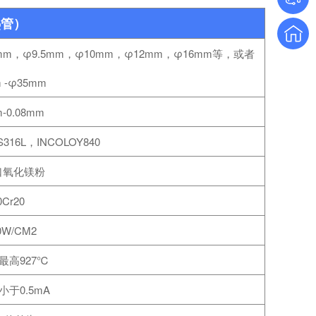
热管）
mm，φ9.5mm，φ10mm，φ12mm，φ16mm等，或者
 -φ35mm
m-0.08mm
316L，INCOLOY840
口氧化镁粉
0Cr20
W/CM2
最高927℃
于0.5mA