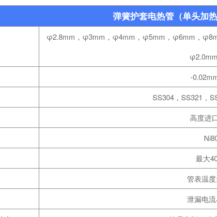
弹簧护套电热管（单头加
φ2.8mm，φ3mm，φ4mm，φ5mm，φ6mm，φ8
φ2.0mm
-0.02m
SS304，SS321，SS
高度进
Ni8
最大40
管表温度
泄漏电流小