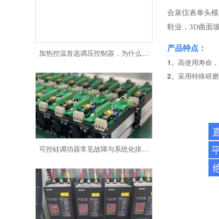
合泉仪表
单头模
鞋业，3D曲面
加热控温首选调压控制器，为什么不选固态继电器？
产品特点：
1、
高使用寿命，
2、
采用特殊研磨
可控硅调功器常见故障与系统化排查指南