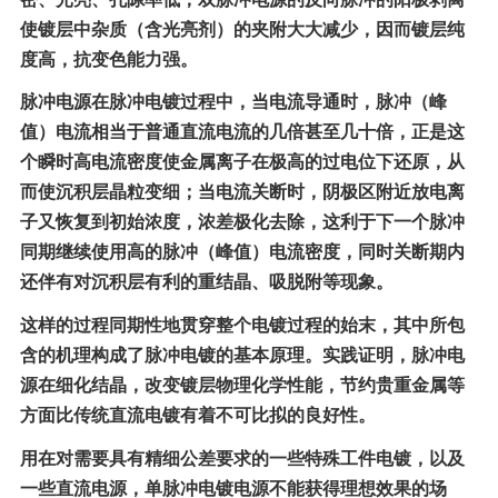
使镀层中杂质（含光亮剂）的夹附大大减少，因而镀层纯
度高，抗变色能力强。
脉冲电源在脉冲电镀过程中，当电流导通时，脉冲（峰
值）电流相当于普通直流电流的几倍甚至几十倍，正是这
个瞬时高电流密度使金属离子在极高的过电位下还原，从
而使沉积层晶粒变细；当电流关断时，阴极区附近放电离
子又恢复到初始浓度，浓差极化去除，这利于下一个脉冲
同期继续使用高的脉冲（峰值）电流密度，同时关断期内
还伴有对沉积层有利的重结晶、吸脱附等现象。
这样的过程同期性地贯穿整个电镀过程的始末，其中所包
含的机理构成了脉冲电镀的基本原理。实践证明，脉冲电
源在细化结晶，改变镀层物理化学性能，节约贵重金属等
方面比传统直流电镀有着不可比拟的良好性。
用在对需要具有精细公差要求的一些特殊工件电镀，以及
一些直流电源，单脉冲电镀电源不能获得理想效果的场