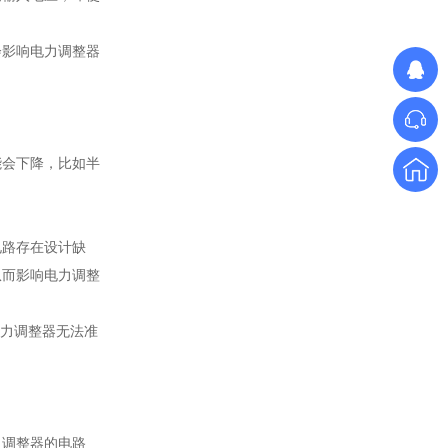
单相SH高端调功器25~1000A
会影响电力调整器
能会下降，比如半
SH大功率调功器调功柜
电路存在设计缺
从而影响电力调整
电力调整器无法准
力调整器的电路