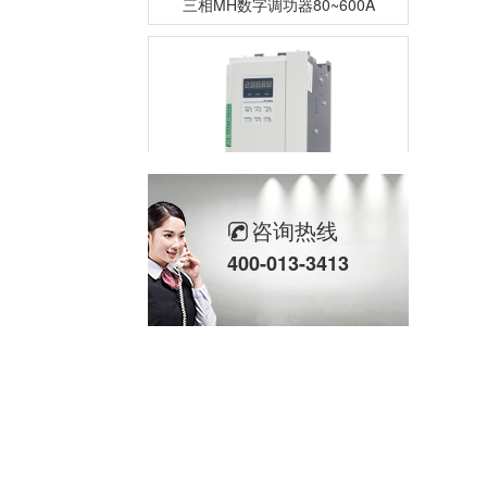
咨询热线
三相SH高端调功器25~2000A
400-013-3413
单相TM数字调功器25~150A