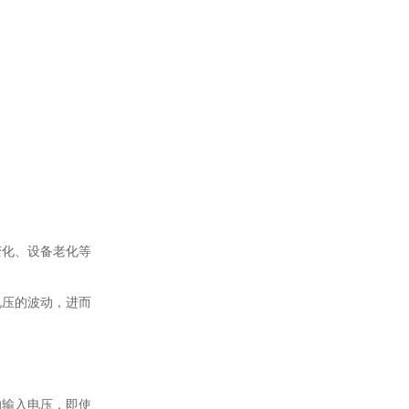
单相TR标准调功器16~100A
变化、设备老化等
电压的波动，进而
的输入电压，即使