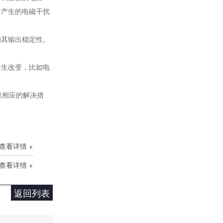
DCP直流功率调节器
时产生的电磁干扰
响其输出稳定性。
发生改变，比如电
取相应的解决措
定制大功率直流电源
查看详情 +
查看详情 +
返回列表