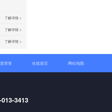
三相TR标准调功器30~200A
了解详情 >
了解详情 >
了解详情 >
三相TM数字调功器25~200A
质荣誉
在线留言
网站地图
-013-3413