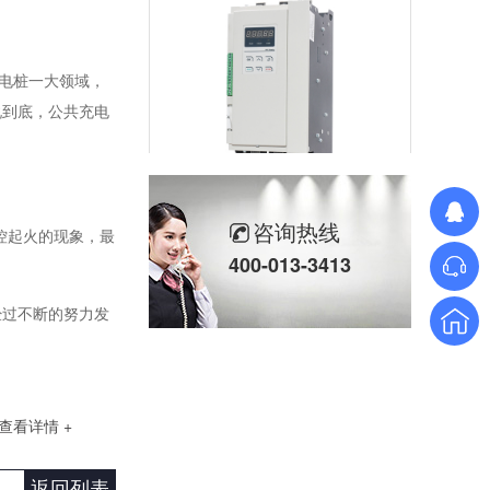
电桩一大领域，
说到底，公共充电
三相SH高端调功器25~2000A
咨询热线
控起火的现象，最
400-013-3413
经过不断的努力发
查看详情 +
单相TM数字调功器25~150A
返回列表