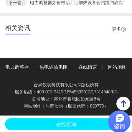
下一篇:
电力调整器如何根治工业加热设备合闸跳闸顽疾"
相关资讯
更多
电力调整器
热电偶热电阻
在线留言
网站地图
合泉仪表科技有限公司©版权所有
服务热线：400-013-3413/18549933913/17314948913
公司地址：苏州市相城区如元路8号
网站制作：
牛商股份
（股票代码：830770）
在线咨询
电话咨询
产品中心
应用案例
关于合泉