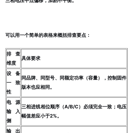
三相电压中点偏移，加剧不平衡。
可以用一个简单的表格来概括排查要点：
排查
具体要求
维度
设备
同品牌、同型号、同额定功率（容量），
控制固件
一致
版本也应相同
。
性
电源
三相进线
相位顺序（A/B/C）必须完全一致
；电压
输入
幅值差应小于2%。
侧
输出