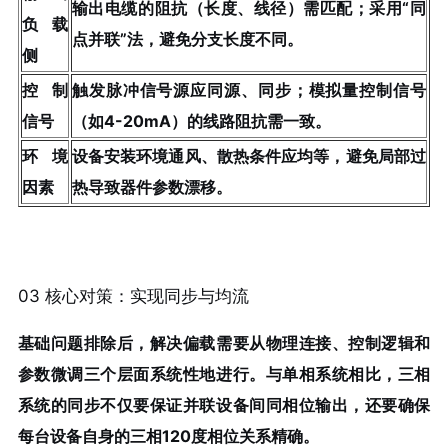
输出电缆的
阻抗（长度、线径）需匹配
；采用“
同
负载
点并联
”法，避免分支长度不同。
侧
控制
触发脉冲信号源应
同源、同步
；模拟量控制信号
信号
（如4-20mA）的线路阻抗需一致。
环境
设备安装环境通风、散热条件应均等，避免局部过
因素
热导致器件参数漂移。
03 核心对策：实现同步与均流
基础问题排除后，解决偏载需要从
物理连接、控制逻辑和
参数微调
三个层面系统性地进行。与单相系统相比，三相
系统的同步不仅要保证并联设备间同相位输出，还要确保
每台设备自身的三相120度相位关系精确。