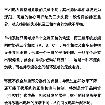
三相电力调整器并联的负载不均，其根源比单相系统更为
深刻。问题的核心可归结为
三大失衡
：
设备间的静态差
异
、
动态控制的失步
以及
三相本身的负载不平衡
。
单相系统只需考虑单个交流回路的均流，而三相系统必须
同时协调三个相位（A、B、C），每个相位又由多台并联
设备共同承担，形成一个
三维的平衡矩阵
。一旦某个环节
出现偏差，就会在系统内形成“环流”——这是一种不流向
负载，而在并联设备之间循环流动的无效电流。
环流不仅会加重部分器件的负担，导致过热和效率下降，
还可能干扰系统的正常检测与控制。特别是对于晶闸管
（可控硅）这类基于相位触发的器件，
微小的触发角差异
会导致输出电压的显著不同
，从而引发电流分配不均。