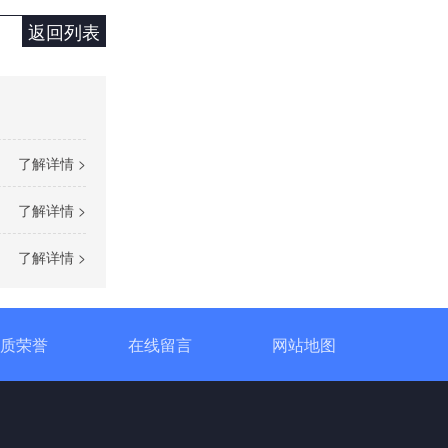
返回列表
单相TR标准调功器16~100A
了解详情 >
了解详情 >
了解详情 >
单相SH高端调功器25~1000A
质荣誉
在线留言
网站地图