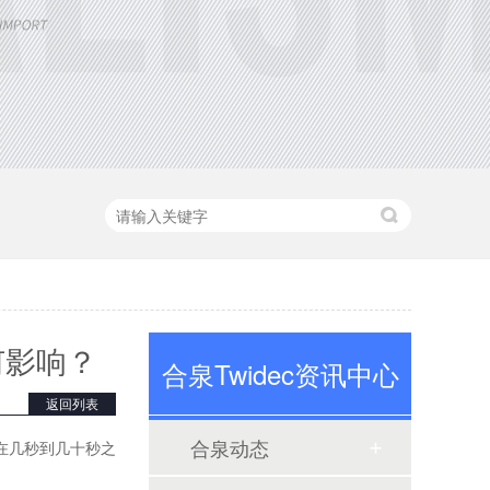
定制大功率直流电源
三相TR标准调功器30~200A
何影响？
合泉Twidec资讯中心
返回列表
合泉动态
在几秒到几十秒之