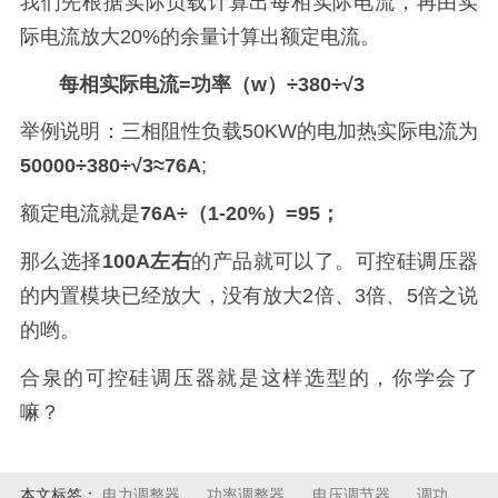
我们先根据实际负载计算出每相实际电流，再由实
际电流放大20%的余量计算出额定电流。
每相实际电流=
功率（w）
÷
380
÷√
3
举例说明：三相阻性负载50KW的电加热实际电流为
50000
÷
380
÷√
3
≈
76A
;
额定电流就是
76A
÷
（
1-20%）=95；
那么选择
100A左右
的产品就可以了。可控硅调压器
的内置模块已经放大，没有放大2倍、3倍、5倍之说
的哟。
合泉的可控硅调压器就是这样选型的，你学会了
嘛？
本文标签：
电力调整器
功率调整器
电压调节器
调功