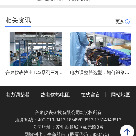
相关资讯
更多
合泉仪表推出TC3系列三相调压控制器，助力工业电加热迈向精准节能新阶段
电力调整器选型：如何识别真正专业的供应商？
电力调整器
热电偶热电阻
在线留言
网站地图
合泉仪表科技有限公司©版权所有
服务热线：400-013-3413/18549933913/17314948913
公司地址：苏州市相城区如元路8号
网站制作：
牛商股份
（股票代码：830770）