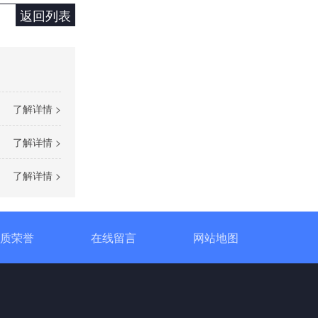
返回列表
单相TM数字调功器25~150A
了解详情 >
了解详情 >
了解详情 >
质荣誉
在线留言
网站地图
单相TR标准调功器16~100A