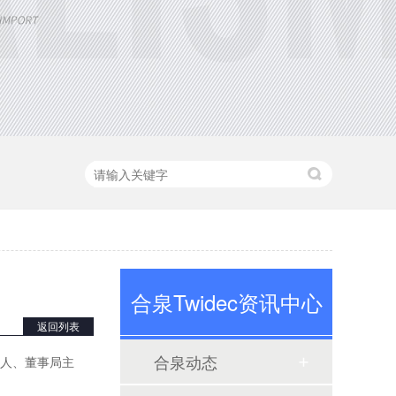
定制大功率直流电源
三相TR标准调功器30~200A
合泉Twidec资讯中心
返回列表
合泉动态
始人、董事局主