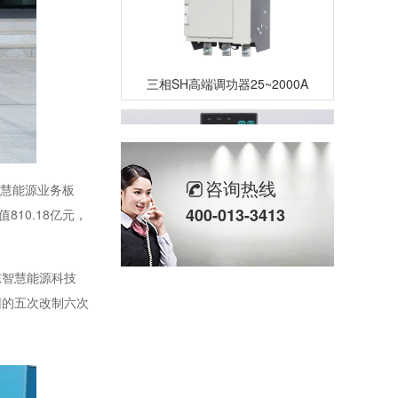
三相SH高端调功器25~2000A
咨询热线
智慧能源业务板
400-013-3413
810.18亿元，
单相TM数字调功器25~150A
东智慧能源科技
团的五次改制六次