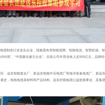
中国电线电缆制造行业龙头企业，现集团布局智能缆网、智能电池、智慧机场、
业500强”、“中国最佳雇主企业”。目前公司年营业收入近500亿元，品牌价值
厂区、远东智能复合厂、新远东智能中压电缆厂和海洋装备电缆厂、新远
发展史，电线电缆原材料和产品结构、远东控股集团公益慈善事业、及集