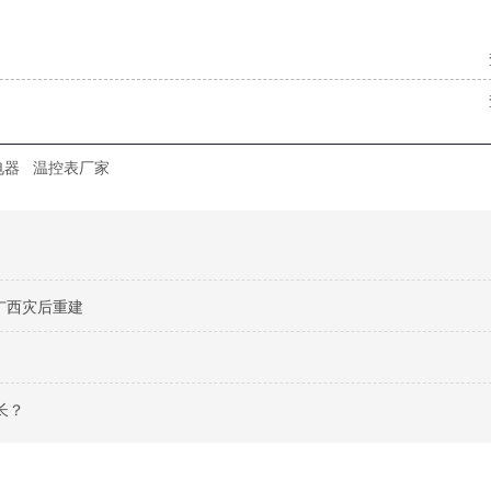
电器
温控表厂家
广西灾后重建
长？