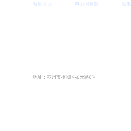
合泉首页
电力调整器
热电
合泉仪表科技
地址：苏州市相城区如元路8号