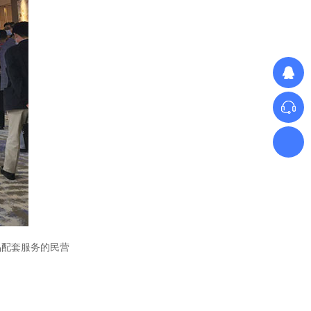
单相TR标准调功器16~100A
单相SH高端调功器25~1000A
品配套服务的民营