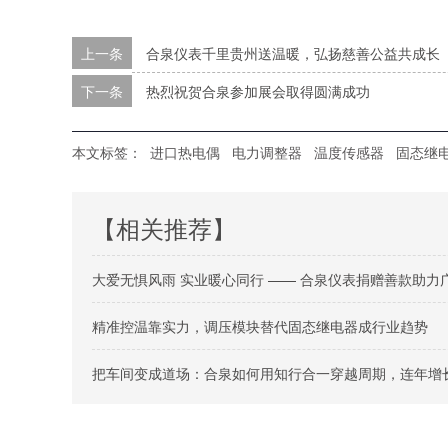
上一条
合泉仪表千里贵州送温暖，弘扬慈善公益共成长
下一条
热烈祝贺合泉参加展会取得圆满成功
本文标签：
进口热电偶
电力调整器
温度传感器
固态继
【相关推荐】
大爱无惧风雨 实业暖心同行 —— 合泉仪表捐赠善款助力
精准控温靠实力，调压模块替代固态继电器成行业趋势
把车间变成道场：合泉如何用知行合一穿越周期，连年增