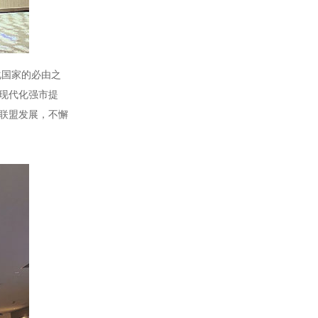
三相SH高端调功器25~2000A
化国家的必由之
现代化强市提
联盟发展，不懈
单相TM数字调功器25~150A