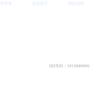
质荣誉
在线留言
网站地图
定制大功率直流电源
-013-3413
QQ号码：1812989990
三相TR标准调功器30~200A