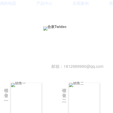
偶热电阻
产品中心
应用案例
资
400
有限公司
邮箱：1812989990@qq.com
销
销
售
售
一
二