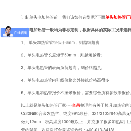
订制单头电加热管前，我们该如何选型呢?下面
单头加热管厂
单头电加热管一般均为非标定制，根据具体的实际工况来选
1、 单头加热管管径低于6mm，则越细越贵;
2、单头电热管长度短于50mm，则越短越贵;
3、单头电热管的表面负荷越高，则价格越贵;
4、单头电加热管内引线价格比外接线价格高很多;
5、单头电加热管报价不按米报价，需要综合所有参数来报价
以上就是单头加热管厂家----
合泉
整理的有关于模具加热管的
Cr20Ni80合金发热丝、纯度99%镁粉、321/310S/
做到12mm，极高温度1000度以上，并克服了很多加热应
管的疑问，欢迎拨打合泉咨询热线：400-013-3413!