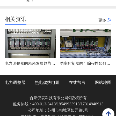
别？"
相关资讯
更多
电力调整器的未来发展趋势是什么，它将如何推动电力系统的创新和可持续性？
功率控制器的可编程性如何影响电力分配和控制？
电力调整器
热电偶热电阻
在线留言
网站地图
合泉仪表科技有限公司©版权所有
服务热线：400-013-3413/18549933913/17314948913
公司地址：苏州市相城区如元路8号