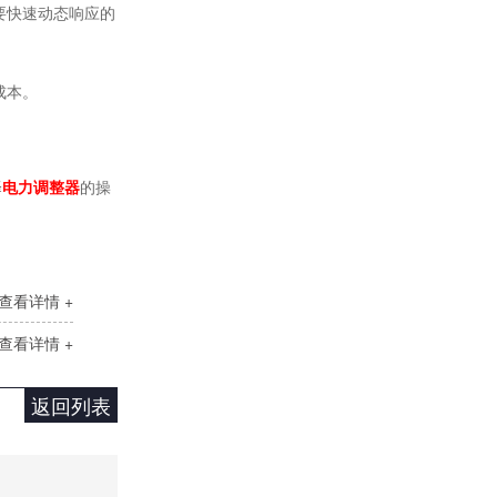
要快速动态响应的
SH大功率调功器调功柜
成本。
择
电力调整器
的操
查看详情 +
DCP直流功率调节器
查看详情 +
返回列表