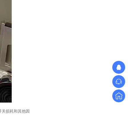
单相TR标准调功器16~100A
单相SH高端调功器25~1000A
开关损耗和其他因