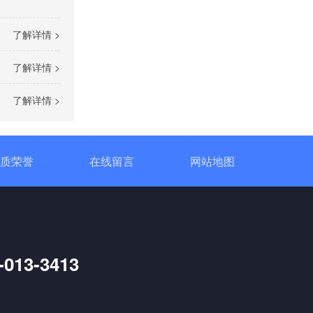
了解详情 >
定制大功率直流电源
了解详情 >
了解详情 >
质荣誉
在线留言
网站地图
三相TR标准调功器30~200A
-013-3413