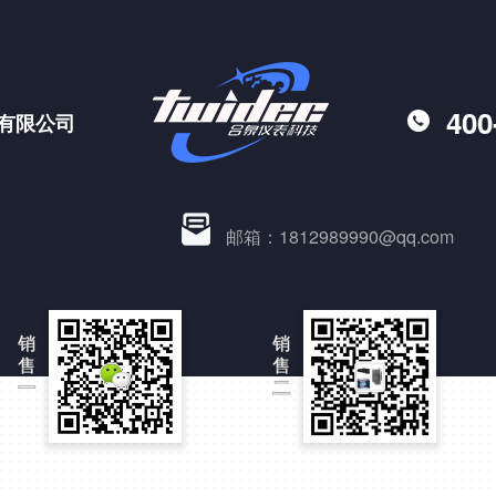
400
有限公司
邮箱：1812989990@qq.com
销
销
售
售
一
二