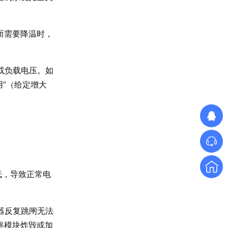
而需要降温时，
单相TM数字调功器25~150A
或负载电压。如
用”（给定增大
低，导致正常电
单相TR标准调功器16~100A
器反复跳闸无法
率模块炸毁或加