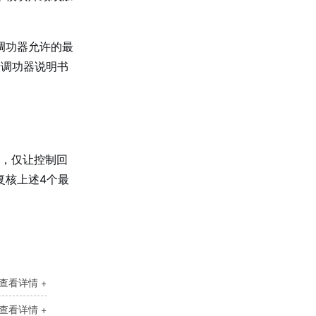
在调功器允许的最
考调功器说明书
单相SH高端调功器25~1000A
载，仅让控制回
复核上述4个最
SH大功率调功器调功柜
查看详情 +
查看详情 +