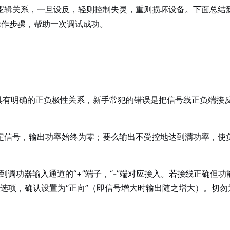
逻辑关系，一旦设反，轻则控制失灵，重则损坏设备。下面总结
操作步骤，帮助一次调试成功。
A）具有明确的正负极性关系，新手常犯的错误是把信号线正负端接
定信号，输出功率始终为零；要么输出不受控地达到满功率，使
到调功器输入通道的“+”端子，“-”端对应接入。若接线正确但
”选项，确认设置为“正向”（即信号增大时输出随之增大）。切