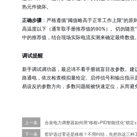
热元件烧坏。
正确步骤
：严格遵循“阈值略高于正常工作上限”的原则
高温度以下（通常取手册推荐值的90%）。切勿随意
中的推荐值，结合现场实际电流实测来确定最终数值
调试提醒
新手调试调功器，最忌讳不看手册就盲目改参数。建议
路通电，依次检查模拟量给定、启停信号和输出指示
易设反的参数方向，多数问题能被快速定位，从而避
上一条
合泉电力调整器如何用“移相+PID智能优化”锁定
下一条
窑炉选过零还是移相？不用纠结，先把你这三种