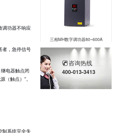
致调功器不响应
三相MH数字调功器80~600A
甚者，急停信号
咨询热线
、继电器触点闭
400-013-3413
无源（触点）”。
三相SH高端调功器25~2000A
控制系统完全失