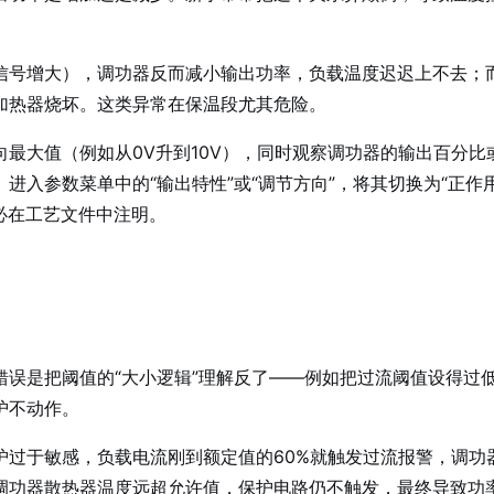
信号增大），调功器反而减小输出功率，负载温度迟迟上不去；
加热器烧坏。这类异常在保温段尤其危险。
最大值（例如从0V升到10V），同时观察调功器的输出百分比
入参数菜单中的“输出特性”或“调节方向”，将其切换为“正作
必在工艺文件中注明。
误是把阈值的“大小逻辑”理解反了——例如把过流阈值设得过
护不动作。
护过于敏感，负载电流刚到额定值的60%就触发过流报警，调功
调功器散热器温度远超允许值，保护电路仍不触发，最终导致功