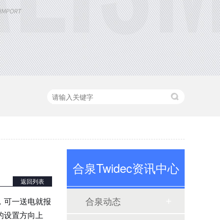
合泉Twidec资讯中心
定制大功率直流电源
返回列表
合泉动态
，可一送电就报
的设置方向上