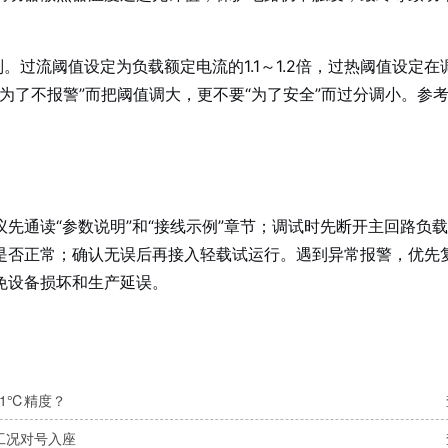
。过流阈值设定为负载额定电流的1.1～1.2倍，过热阈值设定
“为了不报警”而把阈值调大，更不要“为了安全”而过分调小。参
。
先通读“参数说明”和“接线示例”章节；调试时先断开主回路负
是否正常；确认无误后再接入轻载试运行。遇到异常报警，优先
免设备损坏和生产延误。
±1℃精度？
工况对号入座