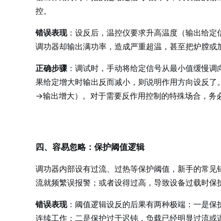
控。
错误表现
：设反后，温控仪要求升高温度（输出给定
调功器却输出满功率，造成严重超温，甚至把炉膛或
正确步骤
：调试时，手动将给定信号从最小值缓慢调向
果给定增大时输出反而减小，则说明作用方向设反了。进
→输出增大）。对于需要反作用控制的特殊场合，务
四、容易忽略：保护阈值逻辑
调功器内部设有过流、过热等保护阈值，新手的常见错
流就频繁误报警；或者设得过高，导致设备过载时保
错误表现
：阈值逻辑设反的后果有两种极端：一是保
连续工作；二是保护过于迟钝，负载已经明显过流或