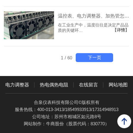
温控表、电力调整器、加热管怎么搭？
在工业生产中，温度往往是决定产品品
【详情】
质的关键环…
下一页
1
/
60
电力调整器
热电偶热电阻
在线留言
网站地图
合泉仪表科技有限公司©版权所有
服务热线：400-013-3413/18549933913/17314948913
公司地址：苏州市相城区如元路8号
网站制作：
牛商股份
（股票代码：830770）