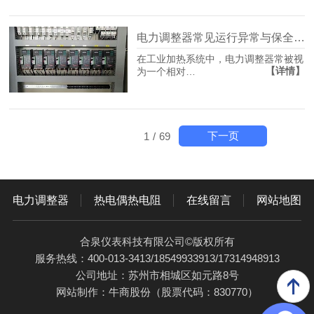
电力调整器常见运行异常与保全策略
在工业加热系统中，电力调整器常被视
【详情】
为一个相对…
下一页
1
/
69
电力调整器
热电偶热电阻
在线留言
网站地图
合泉仪表科技有限公司©版权所有
服务热线：400-013-3413/18549933913/17314948913
公司地址：苏州市相城区如元路8号
网站制作：
牛商股份
（股票代码：830770）