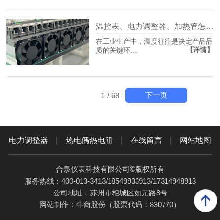
温控表、电力调整器、加热管怎么搭？
在工业生产中，温度往往是决定产品品
【详情】
质的关键环…
下一页
1
/
68
电力调整器
热电偶热电阻
在线留言
网站地图
合泉仪表科技有限公司©版权所有
服务热线：400-013-3413/18549933913/17314948913
公司地址：苏州市相城区如元路8号
网站制作：
牛商股份
（股票代码：830770）