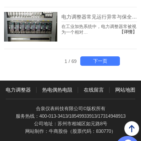
电力调整器常见运行异常与保全策略
在工业加热系统中，电力调整器常被视
【详情】
为一个相对…
下一页
1
/
69
电力调整器
热电偶热电阻
在线留言
网站地图
合泉仪表科技有限公司©版权所有
服务热线：400-013-3413/18549933913/17314948913
公司地址：苏州市相城区如元路8号
网站制作：
牛商股份
（股票代码：830770）